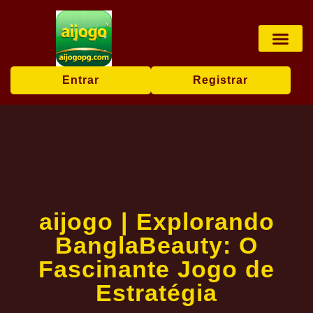
Jogos de roleta
Comunidade J
Notícias da Marca
Entrar
Registrar
aijogo | Explorando
BanglaBeauty: O
Fascinante Jogo de
Estratégia