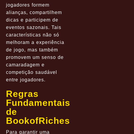
jogadores formem
alianças, compartilhem
dicas e participem de
eventos sazonais. Tais
características não só
melhoram a experiência
de jogo, mas também
promovem um senso de
camaradagem e
competição saudável
entre jogadores.
Regras
Fundamentais
de
BookofRiches
Para garantir uma