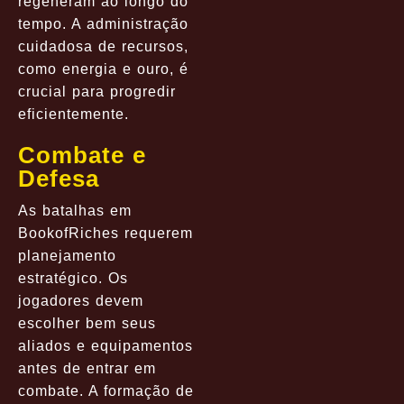
regeneram ao longo do
tempo. A administração
cuidadosa de recursos,
como energia e ouro, é
crucial para progredir
eficientemente.
Combate e
Defesa
As batalhas em
BookofRiches requerem
planejamento
estratégico. Os
jogadores devem
escolher bem seus
aliados e equipamentos
antes de entrar em
combate. A formação de