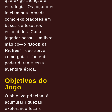
que exige atenção e
estratégia. Os jogadores
iniciam sua jornada
como exploradores em
busca de tesouros
escondidos. Cada
jogador possui um livro
mágico—o “
Book of
Riches
”—que serve
como guia e fonte de
poder durante essa
aventura épica.
Objetivos do
Jogo
O objetivo principal é
acumular riquezas
explorando locais