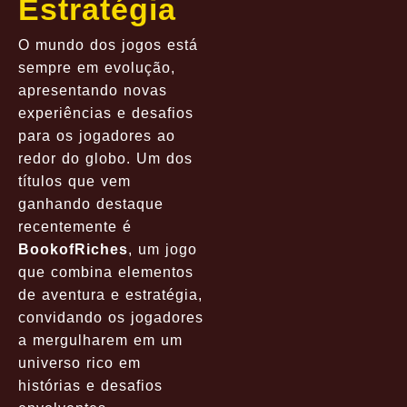
Estratégia
O mundo dos jogos está
sempre em evolução,
apresentando novas
experiências e desafios
para os jogadores ao
redor do globo. Um dos
títulos que vem
ganhando destaque
recentemente é
BookofRiches
, um jogo
que combina elementos
de aventura e estratégia,
convidando os jogadores
a mergulharem em um
universo rico em
histórias e desafios