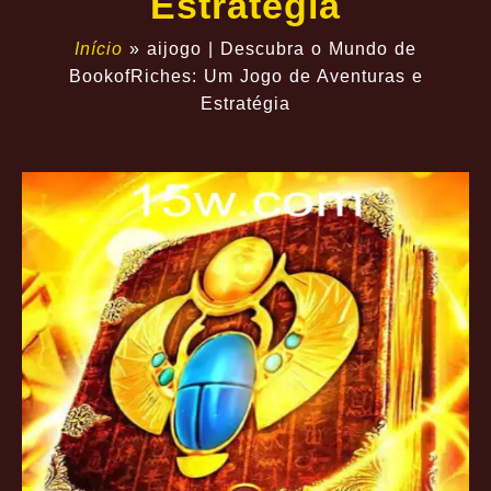
Estratégia
Início
»
aijogo | Descubra o Mundo de
BookofRiches: Um Jogo de Aventuras e
Estratégia