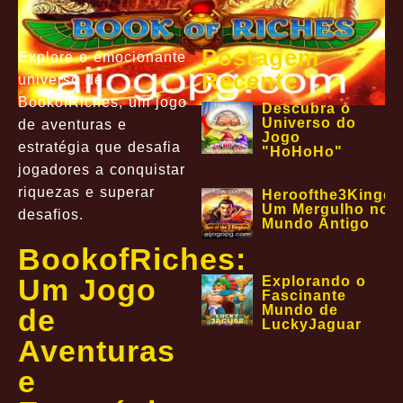
Postagem
Explore o emocionante
Recente
universo de
BookofRiches, um jogo
Descubra o
Universo do
de aventuras e
Jogo
estratégia que desafia
"HoHoHo"
jogadores a conquistar
riquezas e superar
Heroofthe3Kingd
Um Mergulho no E
desafios.
Mundo Antigo
BookofRiches:
Um Jogo
Explorando o
Fascinante
Mundo de
de
LuckyJaguar
Aventuras
e