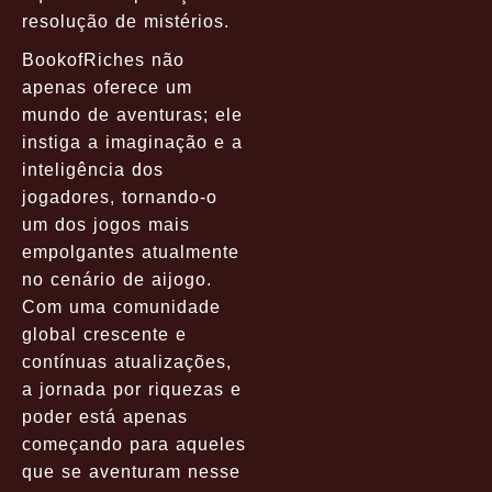
resolução de mistérios.
BookofRiches não
apenas oferece um
mundo de aventuras; ele
instiga a imaginação e a
inteligência dos
jogadores, tornando-o
um dos jogos mais
empolgantes atualmente
no cenário de aijogo.
Com uma comunidade
global crescente e
contínuas atualizações,
a jornada por riquezas e
poder está apenas
começando para aqueles
que se aventuram nesse