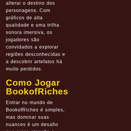
alterar o destino dos
personagens. Com
gráficos de alta
qualidade e uma trilha
sonora imersiva, os
jogadores são
convidados a explorar
regiões desconhecidas e
a descobrir artefatos há
muito perdidos.
Como Jogar
BookofRiches
Entrar no mundo de
BookofRiches é simples,
mas dominar suas
nuances é um desafio