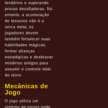
lendários e superando
provas desafiadoras. No
entanto, a acumulação
de tesouros não é a
única meta; os
jogadores devem
também fortalecer suas
habilidades mágicas,
formar alianças
estratégicas e desbravar
mistérios antigos para
assumir o controle total
do reino.
Mecânicas de
Jogo
O jogo utiliza um
sistema de turnos onde