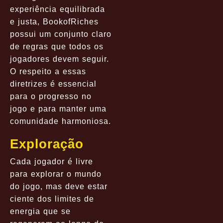
experiência equilibrada
e justa, BookofRiches
possui um conjunto claro
de regras que todos os
jogadores devem seguir.
O respeito a essas
diretrizes é essencial
para o progresso no
jogo e para manter uma
comunidade harmoniosa.
Exploração
Cada jogador é livre
para explorar o mundo
do jogo, mas deve estar
ciente dos limites de
energia que se