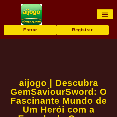
Jogos de roleta
Comunidade J
Notícias da Marca
Entrar
Registrar
aijogo | Descubra
GemSaviourSword: O
Fascinante Mundo de
Um Herói com a