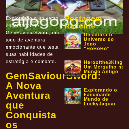
Postagem
Explorando o universo
Recente
encantador de
GemSaviourSword, um
Descubra o
Universo do
jogo de aventura
Jogo
emocionante que testa
"HoHoHo"
suas habilidades de
estratégia e combate.
Heroofthe3Kingd
Um Mergulho no E
Mundo Antigo
GemSaviourSword:
A Nova
Explorando o
Aventura
Fascinante
Mundo de
que
LuckyJaguar
Conquista
os