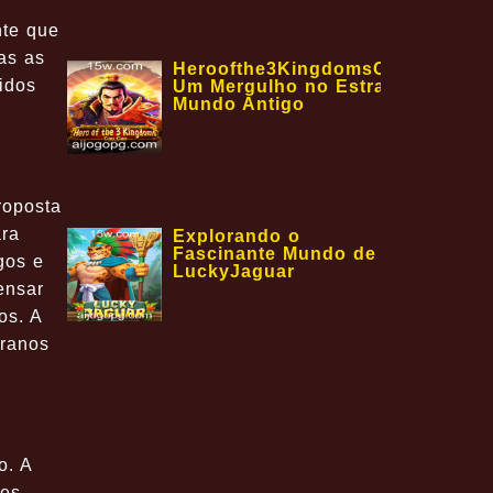
nte que
as as
Heroofthe3KingdomsCaoCao:
idos
Um Mergulho no Estratégico
Mundo Antigo
roposta
ara
Explorando o
Fascinante Mundo de
gos e
LuckyJaguar
ensar
os. A
eranos
o. A
res