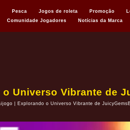
o
Pesca
Jogos de roleta
Promoção
L
Comunidade Jogadores
Notícias da Marca
o o Universo Vibrante d
aijogo | Explorando o Universo Vibrante de JuicyGem