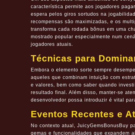
característica permite aos jogadores pag
espera pelos giros sortudos na jogabilida
recompensas são maximizadas, e os multipl
transforma cada rodada bônus em uma cha
mostrado popular especialmente num cená
jogadores atuais.
Técnicas para Domin
Embora o elemento sorte sempre desemp
aqueles que combinam intuição com estra
e valores, bem como saber quando investi
resultado final. Além disso, manter-se at
desenvolvedor possa introduzir é vital pa
Eventos Recentes e At
No contexto atual, JuicyGemsBonusBuy pa
gemas e funcionalidades que expandem ai