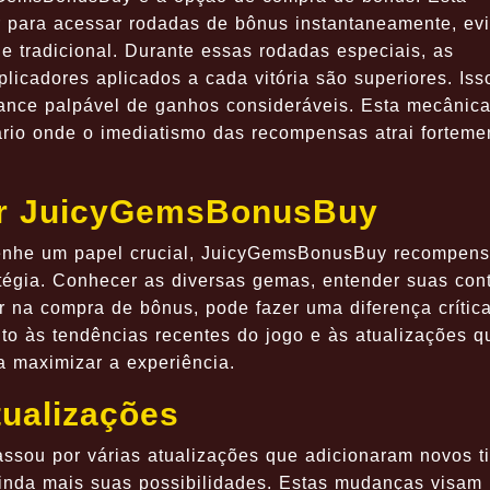
ar para acessar rodadas de bônus instantaneamente, ev
de tradicional. Durante essas rodadas especiais, as
icadores aplicados a cada vitória são superiores. Iss
nce palpável de ganhos consideráveis. Esta mecânica
rio onde o imediatismo das recompensas atrai forteme
ar JuicyGemsBonusBuy
enhe um papel crucial, JuicyGemsBonusBuy recompen
tégia. Conhecer as diversas gemas, entender suas con
r na compra de bônus, pode fazer uma diferença crític
ento às tendências recentes do jogo e às atualizações q
ra maximizar a experiência.
ualizações
ssou por várias atualizações que adicionaram novos t
nda mais suas possibilidades. Estas mudanças visam