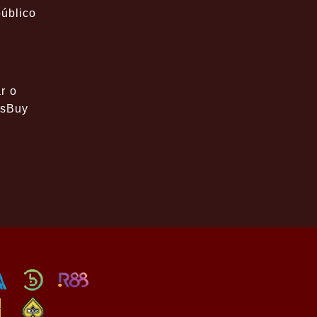
úblico
e
r o
usBuy