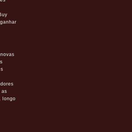
Buy
 ganhar
 novas
as
is
adores
 as
a longo