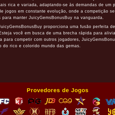
ais rica e variada, adaptando-se às demandas de um p
e jogos em constante evolução, onde a competição se
iais para manter JuicyGemsBonusBuy na vanguarda.
 JuicyGemsBonusBuy proporciona uma fusão perfeita d
. Esteja você em busca de uma brecha rápida para alivia
rma para competir com outros jogadores, JuicyGemsBon
o do rico e colorido mundo das gemas.
Provedores de Jogos